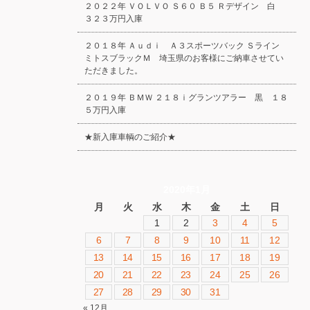
２０２２年 ＶＯＬＶＯ Ｓ６０ Ｂ５ Ｒデザイン 白
３２３万円入庫
２０１８年 Ａｕｄｉ Ａ３スポーツバック Ｓライン
ミトスブラックＭ 埼玉県のお客様にご納車させてい
ただきました。
２０１９年 ＢＭＷ ２１８ｉグランツアラー 黒 １８
５万円入庫
★新入庫車輌のご紹介★
2020年1月
月
火
水
木
金
土
日
1
2
3
4
5
6
7
8
9
10
11
12
13
14
15
16
17
18
19
20
21
22
23
24
25
26
27
28
29
30
31
« 12月