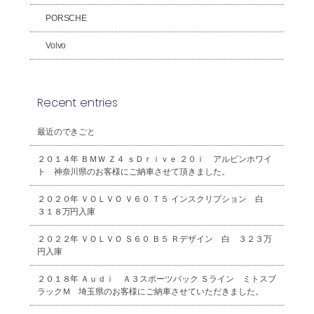
PORSCHE
Volvo
Recent entries
最近のできごと
２０１４年 ＢＭＷ Ｚ４ ｓＤｒｉｖｅ ２０ｉ アルピンホワイ
ト 神奈川県のお客様にご納車させて頂きました。
２０２０年 ＶＯＬＶＯ Ｖ６０ Ｔ５ インスクリプション 白
３１８万円入庫
２０２２年 ＶＯＬＶＯ Ｓ６０ Ｂ５ Ｒデザイン 白 ３２３万
円入庫
２０１８年 Ａｕｄｉ Ａ３スポーツバック Ｓライン ミトスブ
ラックＭ 埼玉県のお客様にご納車させていただきました。