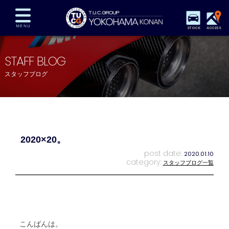
STOCK
ACCESS
在庫車両情報
保証&サービス
パーツリスト
STAFF BLOG
TUCとは？
店舗情報
アクセスマップ
スタッフブログ
全国納車
特別作業
注文販売
自動車保険
買取査定
スタッフ紹介
リクルート
お問い合わせ
会社概要
2020×20。
プライバシーポリシー
スタッフblog
納車blog
post date:
2020.01.10
category:
スタッフブログ一覧
こんばんは。