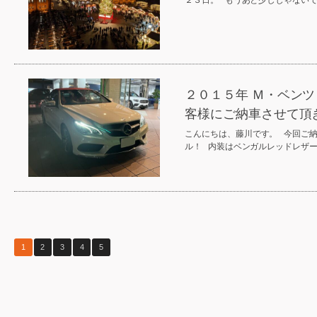
２３日。 もうあと少しじゃない
２０１５年 Ｍ・ベン
客様にご納車させて頂
こんにちは、藤川です。 今回ご納
ル！ 内装はベンガルレッドレザー
1
2
3
4
5