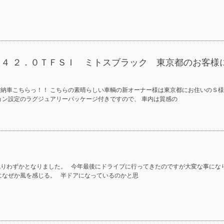
Ａ４ ２．０ＴＦＳＩ ミトスブラック 東京都のお客様
ご納車こちらっ！！ こちらの素晴らしい車輌の新オーナー様は東京都にお住いのＳ
ョン設定のラグジュアリーパッケージ付きですので、 車内は質感の
残りわずかとなりました。 今年最後にドライブに行ってきたのですが大変な事にな
になぜか風を感じる。 半ドアになっているのかと思