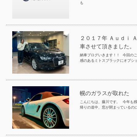
も
２０１７年 Ａｕｄｉ 
車させて頂きました。
納車ブログいきます！！ 今回の
感のあるミトスブラックにオプシ
幌のガラスが取れた
こんにちは、藤川です。 今年も
帰りの道中、窓が閉まっているの