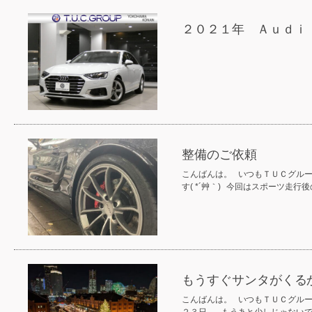
２０２１年 Ａｕｄｉ
整備のご依頼
こんばんは。 いつもＴＵＣグル
す( *´艸｀) 今回はスポーツ走
もうすぐサンタがくる
こんばんは。 いつもＴＵＣグル