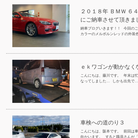
２０１８年 ＢＭＷ 
にご納車させて頂きま
納車ブログいきます！！ 今回の
カラーのメルボルンレッドの外装
ｅｋワゴンが動かなく
こんにちは、藤川です。 年末は
なってしました… しかも出先で…
車検への道のり３
こんにちは、阪本です。 前回は
向かいます。 すると職員さんが