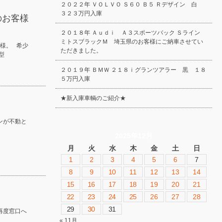
２０２２年 ＶＯＬＶＯ Ｓ６０ Ｂ５ Ｒデザイン 白
３２３万円入庫
のお客様
２０１８年 Ａｕｄｉ Ａ３スポーツバック Ｓライン
ミトスブラックＭ 埼玉県のお客様にご納車させてい
様。 希少
ただきました。
型
２０１９年 ＢＭＷ ２１８ｉグランツアラー 黒 １８
５万円入庫
★新入庫車輌のご紹介★
ンが不動と
2025年12月
月
火
水
木
金
土
日
1
2
3
4
5
6
7
8
9
10
11
12
13
14
15
16
17
18
19
20
21
22
23
24
25
26
27
28
29
30
31
再度窓口へ
« 11月