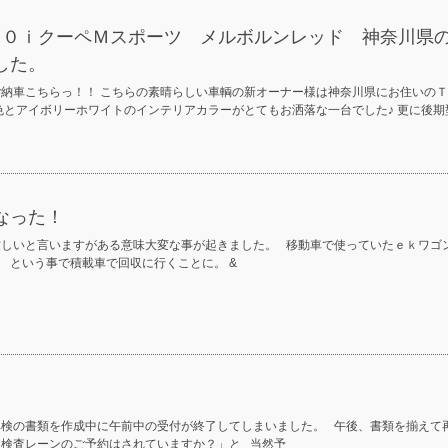
６４０ｉクーペＭスポーツ メルボルンレッド 神奈川県
した。
ご納車こちらっ！！ こちらの素晴らしい車輌の新オーナー様は神奈川県にお住いのＴ
色とアイボリーホワイトのインテリアカラーがとてもお洒落な一台でした♪ 更に後期
なった！
忙しいと言いますがある意味大変な事が起きました。 移動車で使っていたｅｋワゴ
 という事で積載車で回収に行くことに。 &
車検の書類を作成中に午前中の受付が終了してしまいました。 午後、書類を揃えて
「検査レーンのご予約はされていますか？」と 当然予