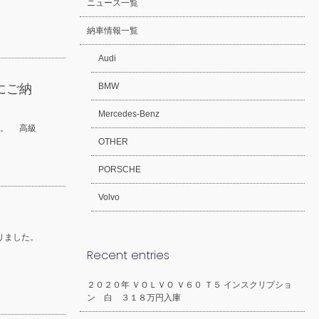
ニュース一覧
納車情報一覧
Audi
BMW
にご納
Mercedes-Benz
様。 高級
OTHER
PORSCHE
Volvo
りました。
Recent entries
２０２０年 ＶＯＬＶＯ Ｖ６０ Ｔ５ インスクリプショ
ン 白 ３１８万円入庫