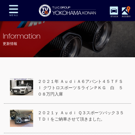
STOCK
ACCESS
在庫車両情報
保証&サービス
パーツリスト
Information
TUCとは？
店舗情報
アクセスマップ
更新情報
全国納車
特別作業
注文販売
自動車保険
買取査定
スタッフ紹介
リクルート
お問い合わせ
会社概要
２０２１年 ＡｕｄｉＡ６アバント４５ＴＦＳ
プライバシーポリシー
Ｉ クワトロスポーツＳラインＰＫＧ 白 ５
スタッフblog
納車blog
０８万円入庫
２０２１ｙ Ａｕｄｉ Ｑ３スポーツバック３５
ＴＤＩをご納車させて頂きました。