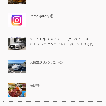
Photo gallery ㊳
２０１６年 Ａｕｄｉ ＴＴクーペ １．８ＴＦ
ＳＩ アシスタンスＰＫＧ 銀 ２１８万円
天橋立を見に行こう⑤
海鮮丼