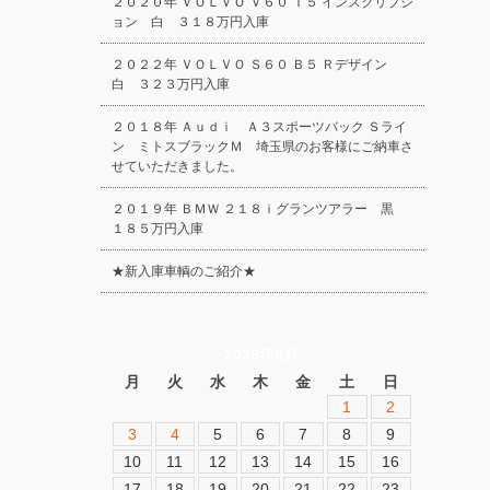
２０２０年 ＶＯＬＶＯ Ｖ６０ Ｔ５ インスクリプシ
ョン 白 ３１８万円入庫
２０２２年 ＶＯＬＶＯ Ｓ６０ Ｂ５ Ｒデザイン
白 ３２３万円入庫
２０１８年 Ａｕｄｉ Ａ３スポーツバック Ｓライ
ン ミトスブラックＭ 埼玉県のお客様にご納車さ
せていただきました。
２０１９年 ＢＭＷ ２１８ｉグランツアラー 黒
１８５万円入庫
★新入庫車輌のご紹介★
2026年8月
月
火
水
木
金
土
日
1
2
3
4
5
6
7
8
9
10
11
12
13
14
15
16
17
18
19
20
21
22
23