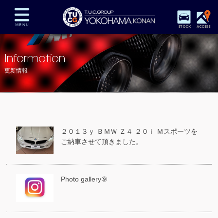
STOCK
ACCESS
在庫車両情報
保証&サービス
パーツリスト
Information
TUCとは？
店舗情報
アクセスマップ
更新情報
全国納車
特別作業
注文販売
自動車保険
買取査定
スタッフ紹介
リクルート
お問い合わせ
会社概要
２０１３ｙ ＢＭＷ Ｚ４ ２０ｉ Ｍスポーツを
プライバシーポリシー
ご納車させて頂きました。
スタッフblog
納車blog
Photo gallery⑨