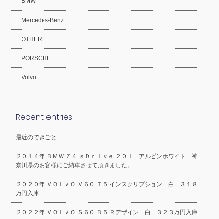
BMW
Mercedes-Benz
OTHER
PORSCHE
Volvo
Recent entries
最近のできごと
２０１４年 ＢＭＷ Ｚ４ ｓＤｒｉｖｅ ２０ｉ アルピンホワイト 神
奈川県のお客様にご納車させて頂きました。
２０２０年 ＶＯＬＶＯ Ｖ６０ Ｔ５ インスクリプション 白 ３１８
万円入庫
２０２２年 ＶＯＬＶＯ Ｓ６０ Ｂ５ Ｒデザイン 白 ３２３万円入庫