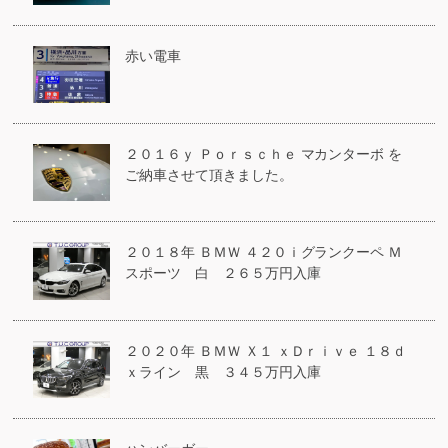
赤い電車
２０１６ｙ Ｐｏｒｓｃｈｅ マカンターボ を
ご納車させて頂きました。
２０１８年 ＢＭＷ ４２０ｉグランクーペ Ｍ
スポーツ 白 ２６５万円入庫
２０２０年 ＢＭＷ Ｘ１ ｘＤｒｉｖｅ １８ｄ
ｘライン 黒 ３４５万円入庫