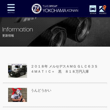
STOCK
ACCESS
在庫車両情報
保証&サービス
パーツリスト
Information
TUCとは？
店舗情報
アクセスマップ
更新情報
全国納車
特別作業
注文販売
自動車保険
買取査定
スタッフ紹介
リクルート
お問い合わせ
会社概要
２０１８年 メルセデスＡＭＧ ＧＬＣ６３Ｓ
プライバシーポリシー
４ＭＡＴＩＣ＋ 黒 ８１８万円入庫
スタッフblog
納車blog
うんどうかい