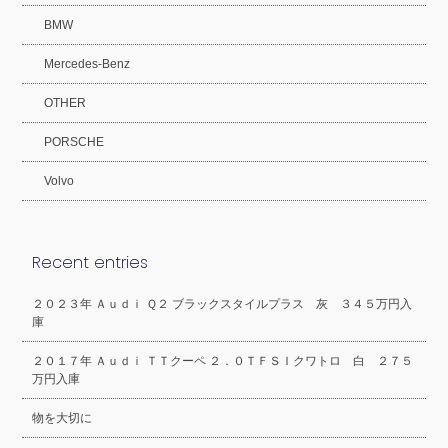
BMW
Mercedes-Benz
OTHER
PORSCHE
Volvo
Recent entries
２０２３年 Ａｕｄｉ Ｑ２ ブラックスタイルプラス 灰 ３４５万円入
庫
２０１７年 Ａｕｄｉ ＴＴクーペ ２．０ＴＦＳＩクワトロ 白 ２７５
万円入庫
物を大切に