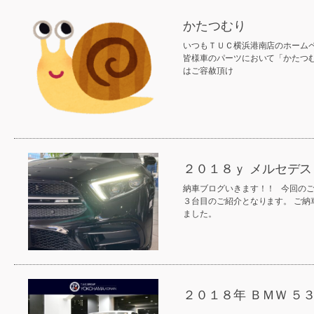
かたつむり
いつもＴＵＣ横浜港南店のホーム
皆様車のパーツにおいて「かたつ
はご容赦頂け
２０１８ｙ メルセデス
納車ブログいきます！！ 今回のご
３台目のご紹介となります。 ご
ました。
２０１８年 ＢＭＷ ５