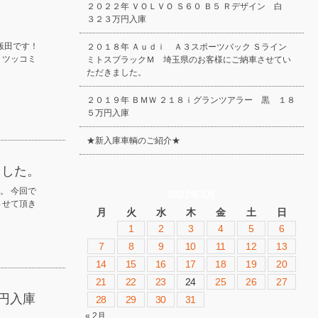
２０２２年 ＶＯＬＶＯ Ｓ６０ Ｂ５ Ｒデザイン 白
３２３万円入庫
、飯田です！
２０１８年 Ａｕｄｉ Ａ３スポーツバック Ｓライン
うツッコミ
ミトスブラックＭ 埼玉県のお客様にご納車させてい
ただきました。
２０１９年 ＢＭＷ ２１８ｉグランツアラー 黒 １８
５万円入庫
★新入庫車輌のご紹介★
ました。
。 今回で
2022年3月
させて頂き
月
火
水
木
金
土
日
1
2
3
4
5
6
7
8
9
10
11
12
13
14
15
16
17
18
19
20
21
22
23
24
25
26
27
円入庫
28
29
30
31
« 2月