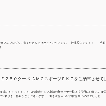
南店のブログをご覧くださりありがとうございます。 近藤愛実です！！ 先日
両
 Ｅ２５０クーペ ＡＭＧスポーツＰＫＧをご納車させて
納車こちらっ！！ こちらの素晴らしい車輌の新オーナー様は埼玉県にお住いのＭ様
度ご指名頂き、ありがとうございます。 引き続き末長いお付き合いの程宜しくお