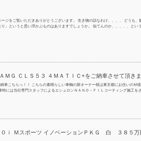
ページをご覧いただきありがとうございます。 生き物の話なわけ、、、、 どうも
むり」というと思い浮かぶものはありますでしょうか。 似てんのか、、、、、とい
ＡＭＧ ＣＬＳ５３ ４ＭＡＴＩＣ+をご納車させて頂き
納車こちらっ！！ こちらの素晴らしい車輌の新オーナー様は東京都にお住いのＭ様
納車時には当社専門スタッフによるエシュロンＮＡＮＯ－ＦＩＬコーティング施工を
３０ｉ Ｍスポーツ イノベーションＰＫＧ 白 ３８５万