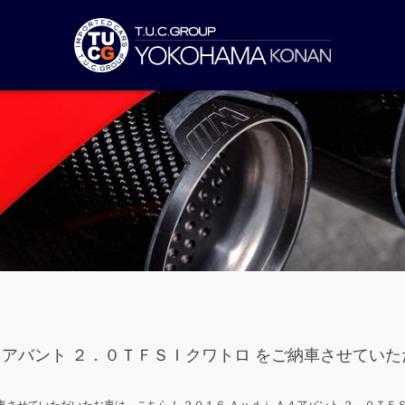
４アバント ２．０ＴＦＳＩクワトロ をご納車させていた