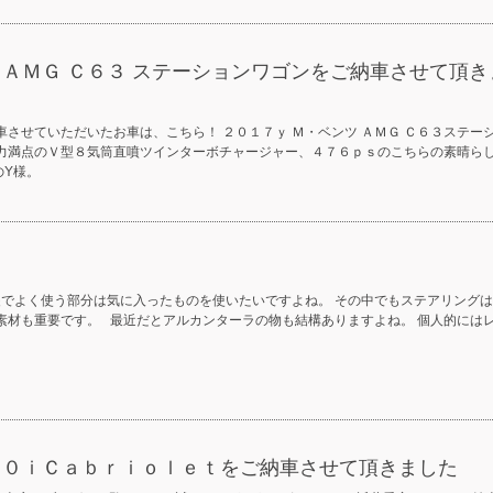
 ＡＭＧ Ｃ６３ ステーションワゴンをご納車させて頂き
車させていただいたお車は、こちら！ ２０１７ｙ Ｍ・ベンツ ＡＭＧ Ｃ６３ステー
迫力満点のＶ型８気筒直噴ツインターボチャージャー、４７６ｐｓのこちらの素晴ら
のY様。
装でよく使う部分は気に入ったものを使いたいですよね。 その中でもステアリング
素材も重要です。 最近だとアルカンターラの物も結構ありますよね。 個人的には
２２０ｉＣａｂｒｉｏｌｅｔをご納車させて頂きました