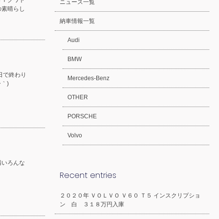
ＳＩクワト
ニュース一覧
の素晴らし
納車情報一覧
Audi
BMW
日で終わり
Mercedes-Benz
｀)
OTHER
PORSCHE
Volvo
構いろんな
Recent entries
２０２０年 ＶＯＬＶＯ Ｖ６０ Ｔ５ インスクリプショ
ン 白 ３１８万円入庫