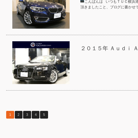
こんばんは
いつもＴＵＣ横浜港
頂きましたこと、ブログに書か
２０１５年 Ａｕｄｉ 
1
2
3
4
5