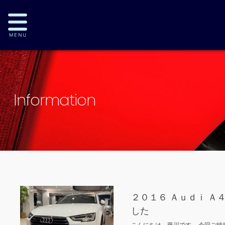
Information
２０１６ Ａｕｄｉ Ａ
した