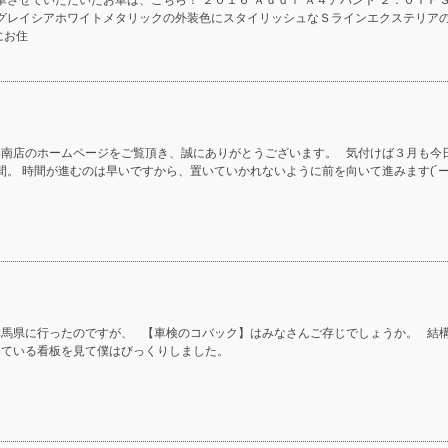
車させていただいたお車は、こちら！ ２０１６ Ａｕｄｉ Ａ４アバント ２．０ＴＦ
 グレイシアホワイトメタリックの外装色にスタイリッシュなＳラインエクステリア
にお住
港南店のホームページをご覧頂き、誠にありがとうございます。 気付けば３月も今
間。 時間が進むのは早いですから、置いていかれないように前を向いて進みます(´ー
群馬県に行ったのですが、 【車検のコバック】はみなさんご存じでしょうか。 結
っている看板を見て僕はびっくりしました。