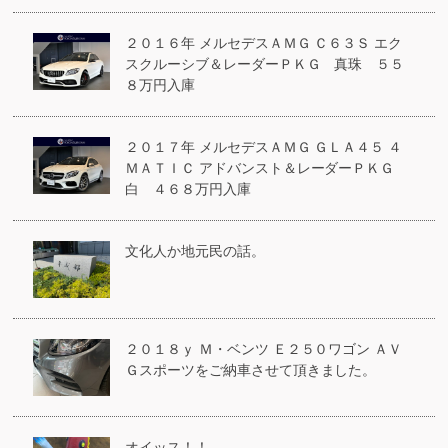
２０１６年 メルセデスＡＭＧ Ｃ６３Ｓ エク
スクルーシブ＆レーダーＰＫＧ 真珠 ５５
８万円入庫
２０１７年 メルセデスＡＭＧ ＧＬＡ４５ ４
ＭＡＴＩＣ アドバンスト＆レーダーＰＫＧ
白 ４６８万円入庫
文化人か地元民の話。
２０１８ｙ Ｍ・ベンツ Ｅ２５０ワゴン ＡＶ
Ｇスポーツをご納車させて頂きました。
オイッス！！