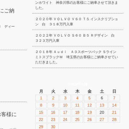
ンホワイト 神奈川県のお客様にご納車させて頂きま
した。
にご納
２０２０年 ＶＯＬＶＯ Ｖ６０ Ｔ５ インスクリプショ
ン 白 ３１８万円入庫
Ｉ ディー
２０２２年 ＶＯＬＶＯ Ｓ６０ Ｂ５ Ｒデザイン 白
３２３万円入庫
２０１８年 Ａｕｄｉ Ａ３スポーツバック Ｓライン
ミトスブラックＭ 埼玉県のお客様にご納車させてい
ただきました。
2025年9月
月
火
水
木
金
土
日
1
2
3
4
5
6
7
8
9
10
11
12
13
14
15
16
17
18
19
20
21
お客様に
22
23
24
25
26
27
28
29
30