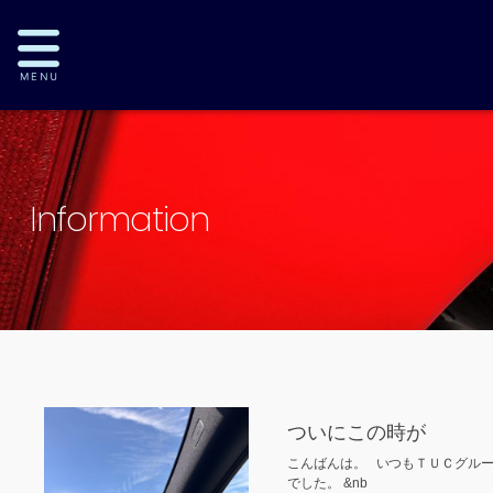
Information
ついにこの時が
こんばんは。 いつもＴＵＣグル
でした。 &nb