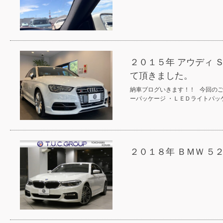
２０１５年 アウディ
て頂きました。
納車ブログいきます！！ 今回の
ーパッケージ ・ＬＥＤライトパッ
２０１８年 ＢＭＷ ５