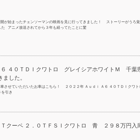
公開が始まったチェンソーマンの映画を見に行ってきました！ ストーリーがうろ覚
した アニメ放送されてから３年も経ってたことに驚
Ａ６ ４０ＴＤＩクワトロ グレイシアホワイトＭ 千葉
きました。
車させていただいたお車はこちら！ ２０２２年 Ａｕｄｉ Ａ６ ４０ＴＤＩクワト
さを引き
ＴＴクーペ ２．０ＴＦＳＩクワトロ 青 ２９８万円入