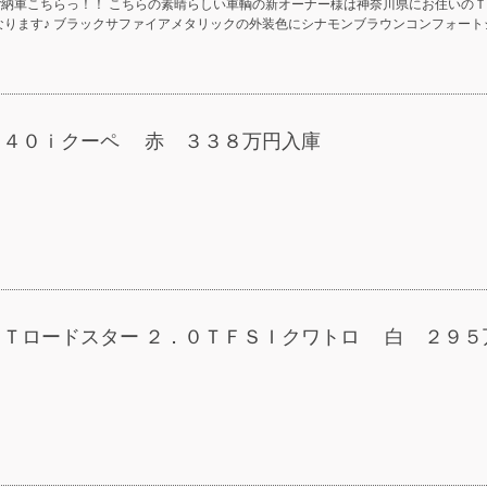
ご納車こちらっ！！ こちらの素晴らしい車輌の新オーナー様は神奈川県にお住いのＴ
なります♪ ブラックサファイアメタリックの外装色にシナモンブラウンコンフォート
Ｍ２４０ｉクーペ 赤 ３３８万円入庫
 ＴＴロードスター ２．０ＴＦＳＩクワトロ 白 ２９５