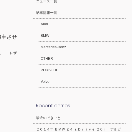
ニュース一覧
納車情報一覧
Audi
BMW
納車させ
Mercedes-Benz
。 ・レザ
OTHER
PORSCHE
Volvo
Recent entries
最近のできごと
２０１４年 ＢＭＷ Ｚ４ ｓＤｒｉｖｅ ２０ｉ アルピ