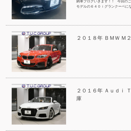
納車ブログいきます！！ 今回の
モデルの６４０ｉグランクーペに
２０１８年 ＢＭＷ 
２０１６年 Ａｕｄｉ
庫