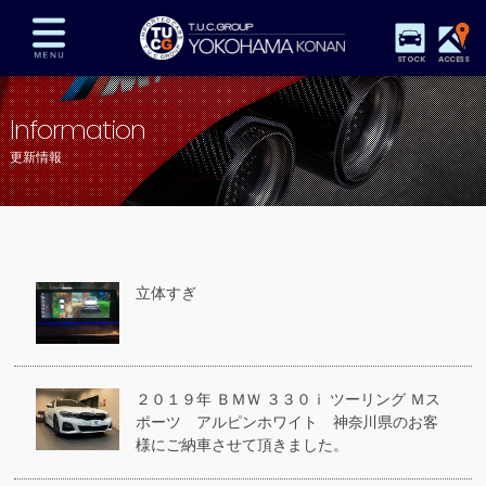
STOCK
ACCESS
在庫車両情報
保証&サービス
パーツリスト
Information
TUCとは？
店舗情報
アクセスマップ
更新情報
全国納車
特別作業
注文販売
自動車保険
買取査定
スタッフ紹介
リクルート
お問い合わせ
会社概要
立体すぎ
プライバシーポリシー
スタッフblog
納車blog
２０１９年 ＢＭＷ ３３０ｉ ツーリング Ｍス
ポーツ アルピンホワイト 神奈川県のお客
様にご納車させて頂きました。