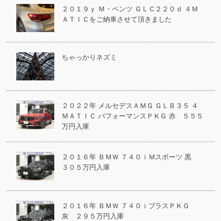
２０１９ｙ Ｍ・ベンツ ＧＬＣ２２０ｄ ４Ｍ
ＡＴＩＣをご納車させて頂きました
ちゃっかりネズミ
２０２２年 メルセデスＡＭＧ ＧＬＢ３５ ４
ＭＡＴＩＣ パフォーマンスＰＫＧ 赤 ５５５
万円入庫
２０１６年 ＢＭＷ ７４０ｉＭスポーツ 黒
３０５万円入庫
２０１６年 ＢＭＷ ７４０ｉプラスＰＫＧ
灰 ２９５万円入庫