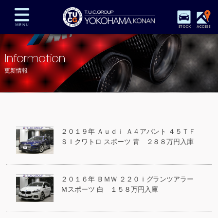
STOCK
ACCESS
在庫車両情報
保証&サービス
パーツリスト
Information
TUCとは？
店舗情報
アクセスマップ
更新情報
全国納車
特別作業
注文販売
自動車保険
買取査定
スタッフ紹介
リクルート
お問い合わせ
会社概要
２０１９年 Ａｕｄｉ Ａ４アバント ４５ＴＦ
プライバシーポリシー
ＳＩクワトロ スポーツ 青 ２８８万円入庫
スタッフblog
納車blog
２０１６年 ＢＭＷ ２２０ｉグランツアラー
Ｍスポーツ 白 １５８万円入庫