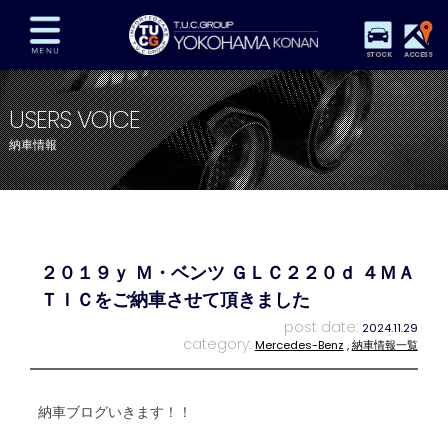
STOCK
ACCESS
在庫車両情報
保証&サービス
パーツリスト
USERS VOICE
TUCとは？
店舗情報
アクセスマップ
納車情報
全国納車
特別作業
注文販売
自動車保険
買取査定
スタッフ紹介
リクルート
お問い合わせ
会社概要
２０１９ｙ Ｍ・ベンツ ＧＬＣ２２０ｄ ４ＭＡ
プライバシーポリシー
スタッフblog
納車blog
ＴＩＣをご納車させて頂きました
post date:
2024.11.29
category:
Mercedes-Benz
,
納車情報一覧
納車ブログいきます！！