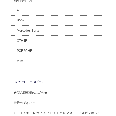
納車情報一覧
Audi
BMW
Mercedes-Benz
OTHER
PORSCHE
Volvo
Recent entries
★新入庫車輌のご紹介★
最近のできごと
２０１４年 ＢＭＷ Ｚ４ ｓＤｒｉｖｅ ２０ｉ アルピンホワイ