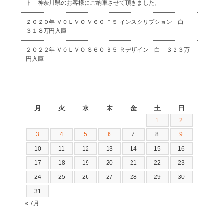
ト 神奈川県のお客様にご納車させて頂きました。
２０２０年 ＶＯＬＶＯ Ｖ６０ Ｔ５ インスクリプション 白
３１８万円入庫
２０２２年 ＶＯＬＶＯ Ｓ６０ Ｂ５ Ｒデザイン 白 ３２３万
円入庫
2026年8月
月
火
水
木
金
土
日
1
2
3
4
5
6
7
8
9
10
11
12
13
14
15
16
17
18
19
20
21
22
23
24
25
26
27
28
29
30
31
« 7月