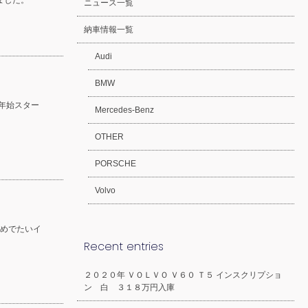
きました。
ニュース一覧
納車情報一覧
Audi
BMW
年始スター
Mercedes-Benz
OTHER
PORSCHE
Volvo
めでたいイ
Recent entries
２０２０年 ＶＯＬＶＯ Ｖ６０ Ｔ５ インスクリプショ
ン 白 ３１８万円入庫