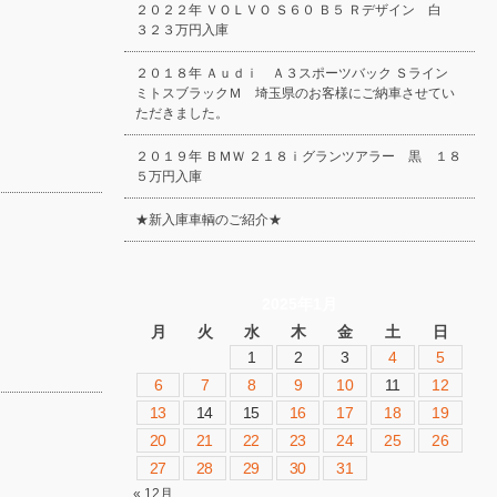
２０２２年 ＶＯＬＶＯ Ｓ６０ Ｂ５ Ｒデザイン 白
３２３万円入庫
２０１８年 Ａｕｄｉ Ａ３スポーツバック Ｓライン
ミトスブラックＭ 埼玉県のお客様にご納車させてい
ただきました。
２０１９年 ＢＭＷ ２１８ｉグランツアラー 黒 １８
５万円入庫
★新入庫車輌のご紹介★
2025年1月
月
火
水
木
金
土
日
1
2
3
4
5
6
7
8
9
10
11
12
13
14
15
16
17
18
19
20
21
22
23
24
25
26
27
28
29
30
31
« 12月