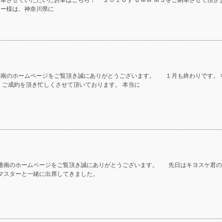
納車させていただいたお車はこちら！ ２０１６ｙ ＢＭＷ Ｍ３をご納車させて頂
ナー様は、神奈川県に
港南のホームページをご覧頂き誠にありがとうございます。 １月も終わりです。 
、ご成約を頂き忙しくさせて頂いております。 本当に
港南のホームページをご覧頂き誠にありがとうございます。 先日はキヨスケ君の
 マスターと一緒に出席してきました。