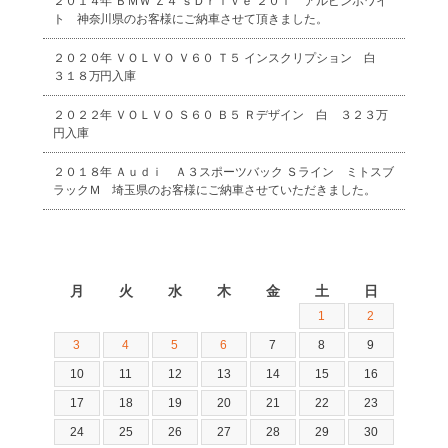
２０１４年 ＢＭＷ Ｚ４ ｓＤｒｉｖｅ ２０ｉ アルピンホワイ
ト 神奈川県のお客様にご納車させて頂きました。
２０２０年 ＶＯＬＶＯ Ｖ６０ Ｔ５ インスクリプション 白
３１８万円入庫
２０２２年 ＶＯＬＶＯ Ｓ６０ Ｂ５ Ｒデザイン 白 ３２３万
円入庫
２０１８年 Ａｕｄｉ Ａ３スポーツバック Ｓライン ミトスブ
ラックＭ 埼玉県のお客様にご納車させていただきました。
2026年8月
月
火
水
木
金
土
日
1
2
3
4
5
6
7
8
9
10
11
12
13
14
15
16
17
18
19
20
21
22
23
24
25
26
27
28
29
30