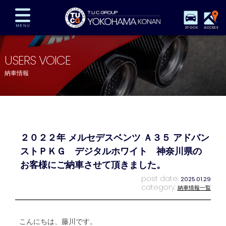
STOCK
ACCESS
在庫車両情報
保証&サービス
パーツリスト
USERS VOICE
TUCとは？
店舗情報
アクセスマップ
納車情報
全国納車
特別作業
注文販売
自動車保険
買取査定
スタッフ紹介
リクルート
お問い合わせ
会社概要
２０２２年 メルセデスベンツ Ａ３５ アドバン
プライバシーポリシー
スタッフblog
納車blog
ストＰＫＧ デジタルホワイト 神奈川県の
お客様にご納車させて頂きました。
post date:
2025.01.29
category:
納車情報一覧
こんにちは、藤川です。