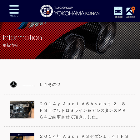
STOCK
ACCESS
在庫車両情報
保証&サービス
パーツリスト
Information
TUCとは？
店舗情報
アクセスマップ
更新情報
全国納車
特別作業
注文販売
自動車保険
買取査定
スタッフ紹介
リクルート
お問い合わせ
会社概要
Ｌ４その２
プライバシーポリシー
スタッフblog
納車blog
２０１４ｙ Ａｕｄｉ Ａ６Ａｖａｎｔ ２．８
ＦＳＩクワトロＳライン＆アシスタンスＰＫ
Ｇをご納車させて頂きました。
２０１４年 Ａｕｄｉ Ａ３セダン１．４ＴＦＳ