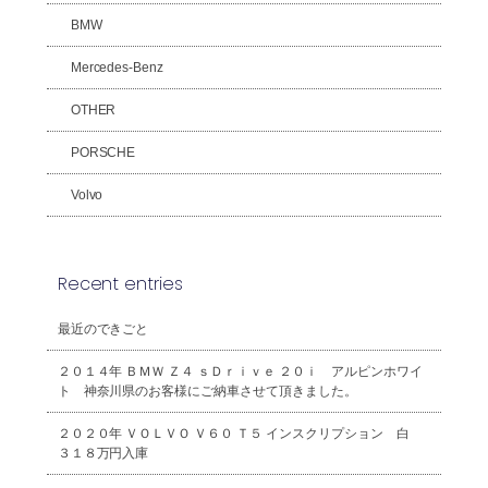
BMW
Mercedes-Benz
OTHER
PORSCHE
Volvo
Recent entries
最近のできごと
２０１４年 ＢＭＷ Ｚ４ ｓＤｒｉｖｅ ２０ｉ アルピンホワイ
ト 神奈川県のお客様にご納車させて頂きました。
２０２０年 ＶＯＬＶＯ Ｖ６０ Ｔ５ インスクリプション 白
３１８万円入庫