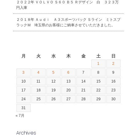
２０２２年 ＶＯＬＶＯ Ｓ６０ Ｂ５ Ｒデザイン 白 ３２３万
円入庫
２０１８年 Ａｕｄｉ Ａ３スポーツバック Ｓライン ミトスブ
ラックＭ 埼玉県のお客様にご納車させていただきました。
2026年8月
月
火
水
木
金
土
日
1
2
3
4
5
6
7
8
9
10
11
12
13
14
15
16
17
18
19
20
21
22
23
24
25
26
27
28
29
30
31
« 7月
Archives