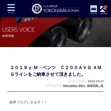
STOCK
ACCESS
在庫車両情報
保証&サービス
パーツリスト
USERS VOICE
TUCとは？
店舗情報
アクセスマップ
納車情報
全国納車
特別作業
注文販売
自動車保険
買取査定
スタッフ紹介
リクルート
お問い合わせ
会社概要
２０１９ｙ Ｍ・ベンツ Ｃ２００ＡＶＧ ＡＭ
プライバシーポリシー
スタッフblog
納車blog
Ｇラインをご納車させて頂きました。
post date:
2020.06.27
category:
Mercedes-Benz
,
納車情報一覧
納車ブログいきます！！