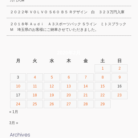
２０２２年 ＶＯＬＶＯ Ｓ６０ Ｂ５ Ｒデザイン 白 ３２３万円入庫
２０１８年 Ａｕｄｉ Ａ３スポーツバック Ｓライン ミトスブラック
Ｍ 埼玉県のお客様にご納車させていただきました。
2020年2月
月
火
水
木
金
土
日
1
2
3
4
5
6
7
8
9
10
11
12
13
14
15
16
17
18
19
20
21
22
23
24
25
26
27
28
29
« 1月
3月 »
Archives