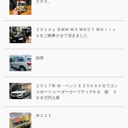
ステラ。
２０１４ｙ ＢＭＷ Ｍ３ ＭＤＣＴ ＭＤｒｉｖ
ｅをご納車させて頂きました
由来
２０１７年 Ｍ・ベンツ Ｅ２５０ＡＶＧワゴン
スポーツ レーダーセーフティＰＫＧ 銀 ３
６８万円入庫
Ｗ２１１