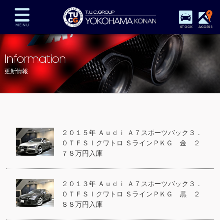
STOCK
ACCESS
在庫車両情報
保証&サービス
パーツリスト
Information
TUCとは？
店舗情報
アクセスマップ
更新情報
全国納車
特別作業
注文販売
自動車保険
買取査定
スタッフ紹介
リクルート
お問い合わせ
会社概要
２０１５年 Ａｕｄｉ Ａ７スポーツバック３．
プライバシーポリシー
０ＴＦＳＩクワトロ ＳラインＰＫＧ 金 ２
スタッフblog
納車blog
７８万円入庫
２０１３年 Ａｕｄｉ Ａ７スポーツバック３．
０ＴＦＳＩクワトロ ＳラインＰＫＧ 黒 ２
８８万円入庫