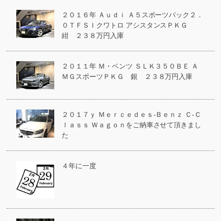
２０１６年 Ａｕｄｉ Ａ５スポーツバック２．
０ＴＦＳＩクワトロ アシスタンスＰＫＧ
紺 ２３８万円入庫
２０１１年 Ｍ・ベンツ ＳＬＫ３５０ＢＥ Ａ
ＭＧスポーツＰＫＧ 銀 ２３８万円入庫
２０１７ｙ Ｍｅｒｃｅｄｅｓ‐Ｂｅｎｚ Ｃ-Ｃ
ｌａｓｓ Ｗａｇｏｎをご納車させて頂きまし
た
４年に一度