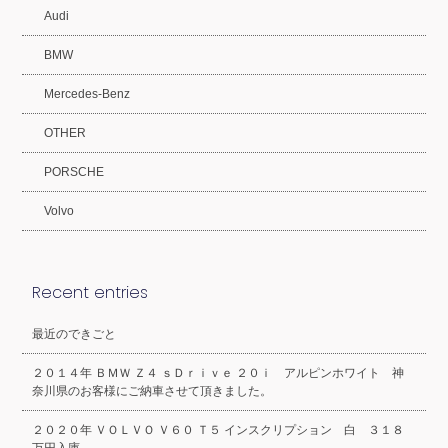
Audi
BMW
Mercedes-Benz
OTHER
PORSCHE
Volvo
Recent entries
最近のできごと
２０１４年 ＢＭＷ Ｚ４ ｓＤｒｉｖｅ ２０ｉ アルピンホワイト 神
奈川県のお客様にご納車させて頂きました。
２０２０年 ＶＯＬＶＯ Ｖ６０ Ｔ５ インスクリプション 白 ３１８
万円入庫