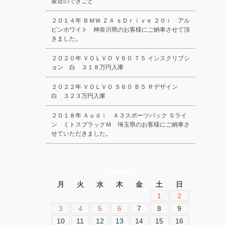
最近のできごと
２０１４年 ＢＭＷ Ｚ４ ｓＤｒｉｖｅ ２０ｉ アル
ピンホワイト 神奈川県のお客様にご納車させて頂
きました。
２０２０年 ＶＯＬＶＯ Ｖ６０ Ｔ５ インスクリプシ
ョン 白 ３１８万円入庫
２０２２年 ＶＯＬＶＯ Ｓ６０ Ｂ５ Ｒデザイン
白 ３２３万円入庫
２０１８年 Ａｕｄｉ Ａ３スポーツバック Ｓライ
ン ミトスブラックＭ 埼玉県のお客様にご納車さ
せていただきました。
2026年8月
月
火
水
木
金
土
日
1
2
3
4
5
6
7
8
9
10
11
12
13
14
15
16