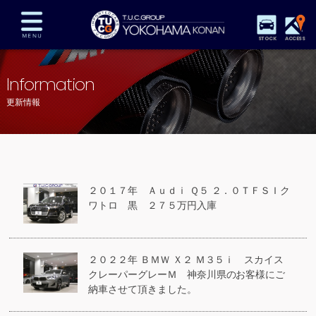
STOCK
ACCESS
在庫車両情報
保証&サービス
パーツリスト
Information
TUCとは？
店舗情報
アクセスマップ
更新情報
全国納車
特別作業
注文販売
自動車保険
買取査定
スタッフ紹介
リクルート
お問い合わせ
会社概要
２０１７年 Ａｕｄｉ Ｑ５ ２．０ＴＦＳＩク
プライバシーポリシー
ワトロ 黒 ２７５万円入庫
スタッフblog
納車blog
２０２２年 ＢＭＷ Ｘ２ Ｍ３５ｉ スカイス
クレーパーグレーＭ 神奈川県のお客様にご
納車させて頂きました。