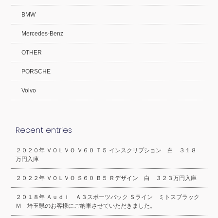
BMW
Mercedes-Benz
OTHER
PORSCHE
Volvo
Recent entries
２０２０年 ＶＯＬＶＯ Ｖ６０ Ｔ５ インスクリプション 白 ３１８
万円入庫
２０２２年 ＶＯＬＶＯ Ｓ６０ Ｂ５ Ｒデザイン 白 ３２３万円入庫
２０１８年 Ａｕｄｉ Ａ３スポーツバック Ｓライン ミトスブラック
Ｍ 埼玉県のお客様にご納車させていただきました。