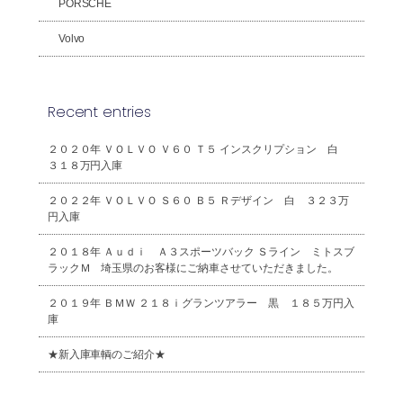
PORSCHE
Volvo
Recent entries
２０２０年 ＶＯＬＶＯ Ｖ６０ Ｔ５ インスクリプション 白
３１８万円入庫
２０２２年 ＶＯＬＶＯ Ｓ６０ Ｂ５ Ｒデザイン 白 ３２３万
円入庫
２０１８年 Ａｕｄｉ Ａ３スポーツバック Ｓライン ミトスブ
ラックＭ 埼玉県のお客様にご納車させていただきました。
２０１９年 ＢＭＷ ２１８ｉグランツアラー 黒 １８５万円入
庫
★新入庫車輌のご紹介★