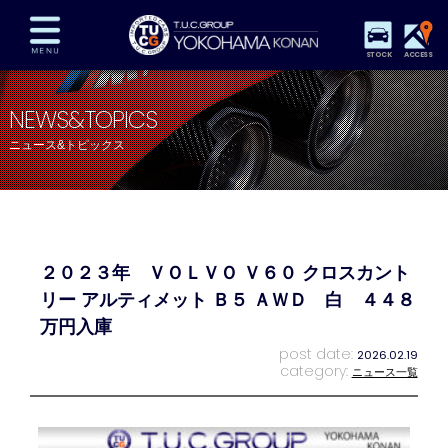
STOCK
ACCESS
在庫車両情報
保証&サービス
パーツリスト
NEWS&TOPICS
TUCとは？
店舗情報
アクセスマップ
ニュース&トピックス
全国納車
特別作業
注文販売
自動車保険
買取査定
スタッフ紹介
リクルート
お問い合わせ
会社概要
２０２３年 ＶＯＬＶＯ Ｖ６０ クロスカント
プライバシーポリシー
スタッフblog
納車blog
リー アルティメット Ｂ５ ＡＷＤ 白 ４４８
万円入庫
post date:
2026.02.19
category:
ニュース一覧