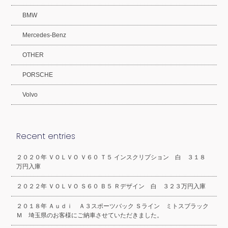
BMW
Mercedes-Benz
OTHER
PORSCHE
Volvo
Recent entries
２０２０年 ＶＯＬＶＯ Ｖ６０ Ｔ５ インスクリプション 白 ３１８
万円入庫
２０２２年 ＶＯＬＶＯ Ｓ６０ Ｂ５ Ｒデザイン 白 ３２３万円入庫
２０１８年 Ａｕｄｉ Ａ３スポーツバック Ｓライン ミトスブラック
Ｍ 埼玉県のお客様にご納車させていただきました。