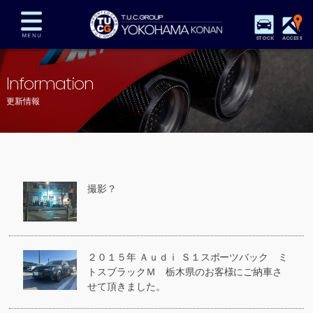
STOCK
ACCESS
在庫車両情報
保証&サービス
パーツリスト
Information
TUCとは？
店舗情報
アクセスマップ
更新情報
全国納車
特別作業
注文販売
自動車保険
買取査定
スタッフ紹介
リクルート
お問い合わせ
会社概要
撮影？
プライバシーポリシー
スタッフblog
納車blog
２０１５年 Ａｕｄｉ Ｓ１スポーツバック ミ
トスブラックＭ 栃木県のお客様にご納車さ
せて頂きました。