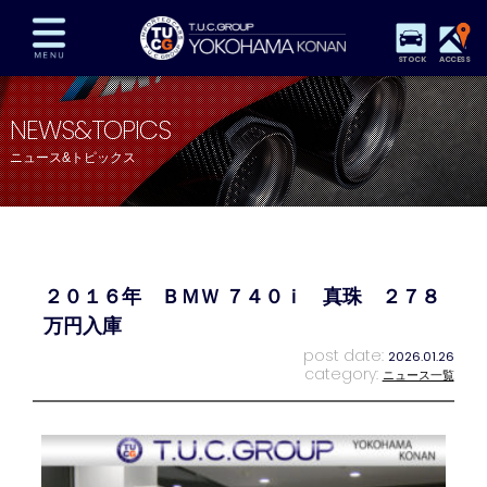
STOCK
ACCESS
在庫車両情報
保証&サービス
パーツリスト
NEWS&TOPICS
TUCとは？
店舗情報
アクセスマップ
ニュース&トピックス
全国納車
特別作業
注文販売
自動車保険
買取査定
スタッフ紹介
リクルート
お問い合わせ
会社概要
２０１６年 ＢＭＷ ７４０ｉ 真珠 ２７８
プライバシーポリシー
スタッフblog
納車blog
万円入庫
post date:
2026.01.26
category:
ニュース一覧