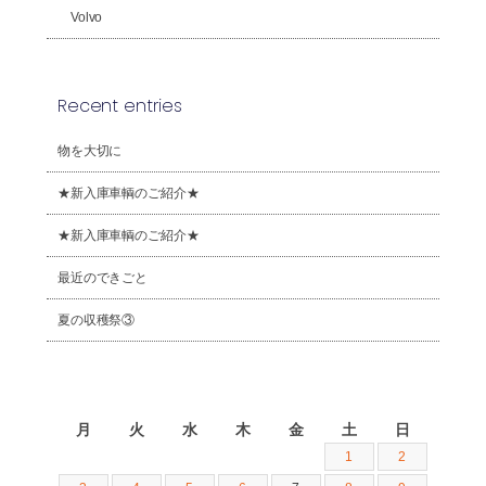
Volvo
Recent entries
物を大切に
★新入庫車輌のご紹介★
★新入庫車輌のご紹介★
最近のできごと
夏の収穫祭③
2026年8月
月
火
水
木
金
土
日
1
2