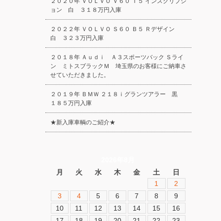
２０２０年 ＶＯＬＶＯ Ｖ６０ Ｔ５ インスクリプシ
ョン 白 ３１８万円入庫
２０２２年 ＶＯＬＶＯ Ｓ６０ Ｂ５ Ｒデザイン
白 ３２３万円入庫
２０１８年 Ａｕｄｉ Ａ３スポーツバック Ｓライ
ン ミトスブラックＭ 埼玉県のお客様にご納車さ
せていただきました。
２０１９年 ＢＭＷ ２１８ｉグランツアラー 黒
１８５万円入庫
★新入庫車輌のご紹介★
2026年8月
月
火
水
木
金
土
日
1
2
3
4
5
6
7
8
9
10
11
12
13
14
15
16
17
18
19
20
21
22
23