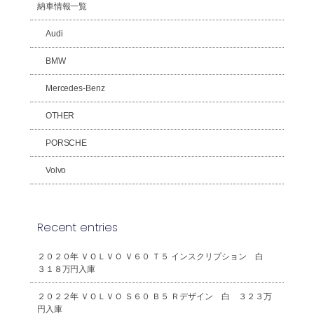
納車情報一覧
Audi
BMW
Mercedes-Benz
OTHER
PORSCHE
Volvo
Recent entries
２０２０年 ＶＯＬＶＯ Ｖ６０ Ｔ５ インスクリプション 白
３１８万円入庫
２０２２年 ＶＯＬＶＯ Ｓ６０ Ｂ５ Ｒデザイン 白 ３２３万
円入庫