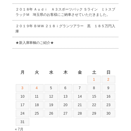
２０１８年 Ａｕｄｉ Ａ３スポーツバック Ｓライン ミトスブ
ラックＭ 埼玉県のお客様にご納車させていただきました。
２０１９年 ＢＭＷ ２１８ｉグランツアラー 黒 １８５万円入
庫
★新入庫車輌のご紹介★
2026年8月
月
火
水
木
金
土
日
1
2
3
4
5
6
7
8
9
10
11
12
13
14
15
16
17
18
19
20
21
22
23
24
25
26
27
28
29
30
31
« 7月