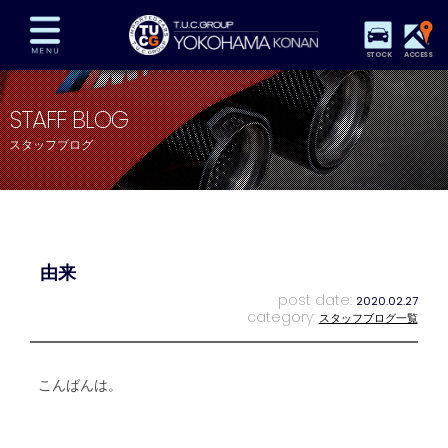
STOCK
ACCESS
在庫車両情報
保証&サービス
パーツリスト
STAFF BLOG
TUCとは？
店舗情報
アクセスマップ
スタッフブログ
全国納車
特別作業
注文販売
自動車保険
買取査定
スタッフ紹介
リクルート
お問い合わせ
会社概要
由来
プライバシーポリシー
スタッフblog
納車blog
post date:
2020.02.27
category:
スタッフブログ一覧
こんばんは。