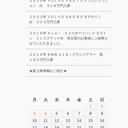
２０２０年 ＶＯＬＶＯ Ｖ６０ Ｔ５ インスクリプシ
ョン 白 ３１８万円入庫
２０２２年 ＶＯＬＶＯ Ｓ６０ Ｂ５ Ｒデザイン
白 ３２３万円入庫
２０１８年 Ａｕｄｉ Ａ３スポーツバック Ｓライ
ン ミトスブラックＭ 埼玉県のお客様にご納車さ
せていただきました。
２０１９年 ＢＭＷ ２１８ｉグランツアラー 黒
１８５万円入庫
★新入庫車輌のご紹介★
2026年8月
月
火
水
木
金
土
日
1
2
3
4
5
6
7
8
9
10
11
12
13
14
15
16
17
18
19
20
21
22
23