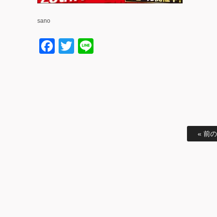
sano
Facebook
Twitter
Line
« 前