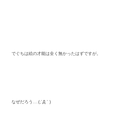
でぐちは絵の才能は全く無かったはずですが。
なぜだろう….(;´Д｀)