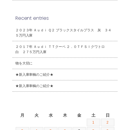
Recent entries
２０２３年 Ａｕｄｉ Ｑ２ ブラックスタイルプラス 灰 ３４
５万円入庫
２０１７年 Ａｕｄｉ ＴＴクーペ ２．０ＴＦＳＩクワトロ
白 ２７５万円入庫
物を大切に
★新入庫車輌のご紹介★
★新入庫車輌のご紹介★
2026年8月
月
火
水
木
金
土
日
1
2