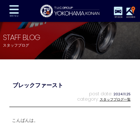
STOCK
ACCESS
在庫車両情報
保証&サービス
パーツリスト
STAFF BLOG
TUCとは？
店舗情報
アクセスマップ
スタッフブログ
全国納車
特別作業
注文販売
自動車保険
買取査定
スタッフ紹介
リクルート
お問い合わせ
会社概要
ブレックファースト
プライバシーポリシー
スタッフblog
納車blog
post date:
2024.11.25
category:
スタッフブログ一覧
こんばんは。