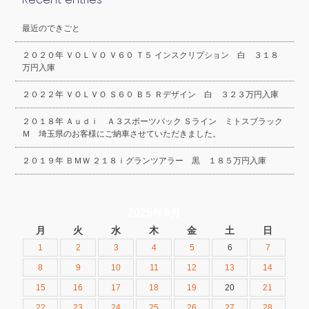
最近のできごと
２０２０年 ＶＯＬＶＯ Ｖ６０ Ｔ５ インスクリプション 白 ３１８
万円入庫
２０２２年 ＶＯＬＶＯ Ｓ６０ Ｂ５ Ｒデザイン 白 ３２３万円入庫
２０１８年 Ａｕｄｉ Ａ３スポーツバック Ｓライン ミトスブラック
Ｍ 埼玉県のお客様にご納車させていただきました。
２０１９年 ＢＭＷ ２１８ｉグランツアラー 黒 １８５万円入庫
2025年9月
月
火
水
木
金
土
日
1
2
3
4
5
6
7
8
9
10
11
12
13
14
15
16
17
18
19
20
21
22
23
24
25
26
27
28