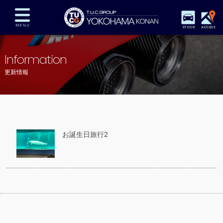
STOCK
ACCESS
在庫車両情報
保証&サービス
パーツリスト
Information
TUCとは？
店舗情報
アクセスマップ
更新情報
全国納車
特別作業
注文販売
自動車保険
買取査定
スタッフ紹介
リクルート
お問い合わせ
会社概要
お誕生日旅行2
プライバシーポリシー
スタッフblog
納車blog