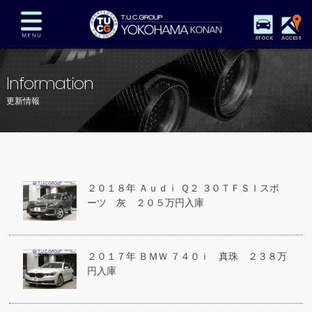
STOCK
ACCESS
在庫車両情報
保証&サービス
パーツリスト
Information
TUCとは？
店舗情報
アクセスマップ
更新情報
全国納車
特別作業
注文販売
自動車保険
買取査定
スタッフ紹介
リクルート
お問い合わせ
会社概要
２０１８年 Ａｕｄｉ Ｑ２ ３０ＴＦＳＩスポ
プライバシーポリシー
ーツ 灰 ２０５万円入庫
スタッフblog
納車blog
２０１７年 ＢＭＷ ７４０ｉ 真珠 ２３８万
円入庫