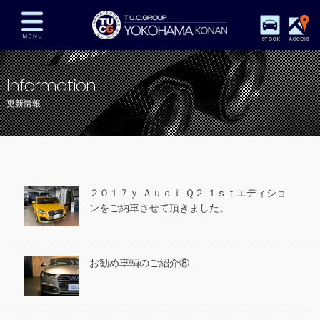
STOCK
ACCESS
在庫車両情報
保証&サービス
パーツリスト
Information
TUCとは？
店舗情報
アクセスマップ
更新情報
全国納車
特別作業
注文販売
自動車保険
買取査定
スタッフ紹介
リクルート
お問い合わせ
会社概要
２０１７ｙ Ａｕｄｉ Ｑ２ １ｓｔエディショ
プライバシーポリシー
ンをご納車させて頂きました。
スタッフblog
納車blog
お勧め車輌のご紹介⑧