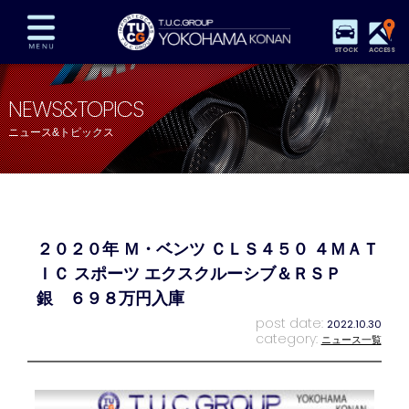
STOCK
ACCESS
在庫車両情報
保証&サービス
パーツリスト
NEWS&TOPICS
TUCとは？
店舗情報
アクセスマップ
ニュース&トピックス
全国納車
特別作業
注文販売
自動車保険
買取査定
スタッフ紹介
リクルート
お問い合わせ
会社概要
２０２０年 Ｍ・ベンツ ＣＬＳ４５０ ４ＭＡＴ
プライバシーポリシー
スタッフblog
納車blog
ＩＣ スポーツ エクスクルーシブ＆ＲＳＰ
銀 ６９８万円入庫
post date:
2022.10.30
category:
ニュース一覧