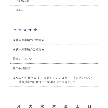
PORSCHE
Volvo
Recent entries
★新入庫車輌のご紹介★
★新入庫車輌のご紹介★
最近のできごと
夏の収穫祭③
２０１４年 ＢＭＷ Ｚ４ ｓＤｒｉｖｅ ２０ｉ アルピンホワイ
ト 神奈川県のお客様にご納車させて頂きました。
2026年8月
月
火
水
木
金
土
日