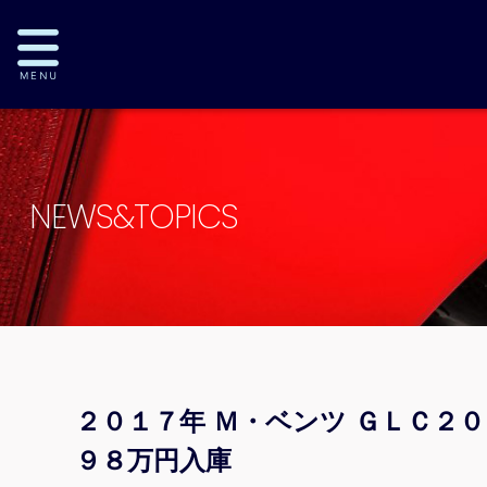
NEWS&TOPICS
２０１７年 Ｍ・ベンツ ＧＬＣ２
９８万円入庫