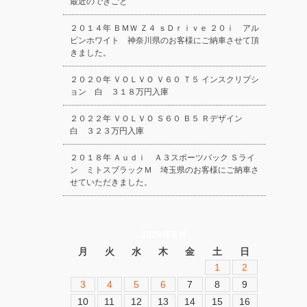
最近のできごと
２０１４年 ＢＭＷ Ｚ４ ｓＤｒｉｖｅ ２０ｉ アル
ピンホワイト 神奈川県のお客様にご納車させて頂
きました。
２０２０年 ＶＯＬＶＯ Ｖ６０ Ｔ５ インスクリプシ
ョン 白 ３１８万円入庫
２０２２年 ＶＯＬＶＯ Ｓ６０ Ｂ５ Ｒデザイン
白 ３２３万円入庫
２０１８年 Ａｕｄｉ Ａ３スポーツバック Ｓライ
ン ミトスブラックＭ 埼玉県のお客様にご納車さ
せていただきました。
2026年8月
月
火
水
木
金
土
日
1
2
3
4
5
6
7
8
9
10
11
12
13
14
15
16