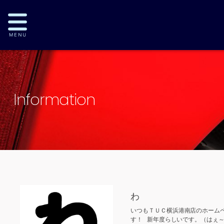
Information
わ
いつもＴＵＣ横浜港南店のホームペ
す！ 新年度らしいです。（はぇ～）