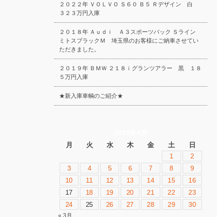
２０２２年 ＶＯＬＶＯ Ｓ６０ Ｂ５ Ｒデザイン 白
３２３万円入庫
２０１８年 Ａｕｄｉ Ａ３スポーツバック Ｓライン
ミトスブラックＭ 埼玉県のお客様にご納車させてい
ただきました。
２０１９年 ＢＭＷ ２１８ｉグランツアラー 黒 １８
５万円入庫
★新入庫車輌のご紹介★
2023年4月
月
火
水
木
金
土
日
1
2
3
4
5
6
7
8
9
10
11
12
13
14
15
16
17
18
19
20
21
22
23
24
25
26
27
28
29
30
« 3月