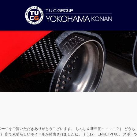
ージをご覧いただきありがとうございます。 しんしん新年度～～～（？） どうも
 所で素晴らしいホイールが発表されましたね。（うわ） ENKEI PF06。 スポー