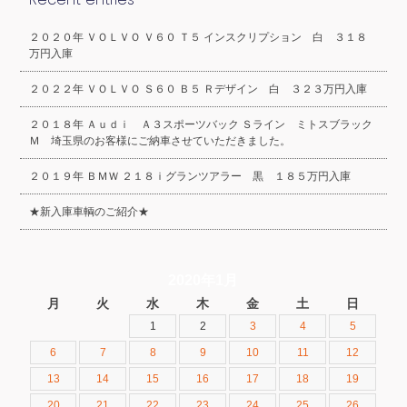
２０２０年 ＶＯＬＶＯ Ｖ６０ Ｔ５ インスクリプション 白 ３１８
万円入庫
２０２２年 ＶＯＬＶＯ Ｓ６０ Ｂ５ Ｒデザイン 白 ３２３万円入庫
２０１８年 Ａｕｄｉ Ａ３スポーツバック Ｓライン ミトスブラック
Ｍ 埼玉県のお客様にご納車させていただきました。
２０１９年 ＢＭＷ ２１８ｉグランツアラー 黒 １８５万円入庫
★新入庫車輌のご紹介★
2020年1月
月
火
水
木
金
土
日
1
2
3
4
5
6
7
8
9
10
11
12
13
14
15
16
17
18
19
20
21
22
23
24
25
26