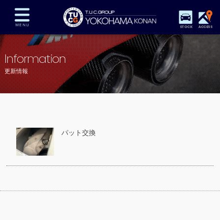
STOCK
ACCESS
在庫車両情報
保証&サービス
パーツリスト
Information
TUCとは？
店舗情報
アクセスマップ
更新情報
全国納車
特別作業
注文販売
自動車保険
買取査定
スタッフ紹介
リクルート
お問い合わせ
会社概要
パット交換
プライバシーポリシー
スタッフblog
納車blog