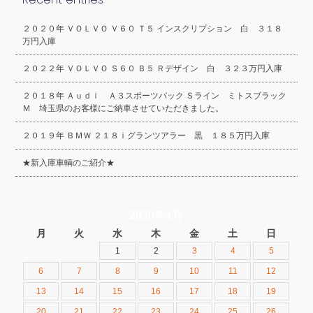
２０２０年 ＶＯＬＶＯ Ｖ６０ Ｔ５ インスクリプション 白 ３１８
万円入庫
２０２２年 ＶＯＬＶＯ Ｓ６０ Ｂ５ Ｒデザイン 白 ３２３万円入庫
２０１８年 Ａｕｄｉ Ａ３スポーツバック Ｓライン ミトスブラック
Ｍ 埼玉県のお客様にご納車させていただきました。
２０１９年 ＢＭＷ ２１８ｉグランツアラー 黒 １８５万円入庫
★新入庫車輌のご紹介★
2020年1月
月
火
水
木
金
土
日
1
2
3
4
5
6
7
8
9
10
11
12
13
14
15
16
17
18
19
20
21
22
23
24
25
26