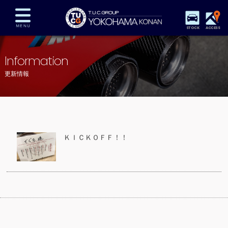
STOCK
ACCESS
在庫車両情報
保証&サービス
パーツリスト
Information
TUCとは？
店舗情報
アクセスマップ
更新情報
全国納車
特別作業
注文販売
自動車保険
買取査定
スタッフ紹介
リクルート
お問い合わせ
会社概要
ＫＩＣＫＯＦＦ！！
プライバシーポリシー
スタッフblog
納車blog