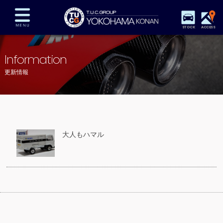
STOCK
ACCESS
在庫車両情報
保証&サービス
パーツリスト
Information
TUCとは？
店舗情報
アクセスマップ
更新情報
全国納車
特別作業
注文販売
自動車保険
買取査定
スタッフ紹介
リクルート
お問い合わせ
会社概要
大人もハマル
プライバシーポリシー
スタッフblog
納車blog