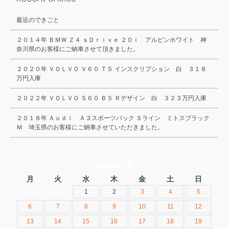
最近のできごと
２０１４年 ＢＭＷ Ｚ４ ｓＤｒｉｖｅ ２０ｉ アルピンホワイト 神
奈川県のお客様にご納車させて頂きました。
２０２０年 ＶＯＬＶＯ Ｖ６０ Ｔ５ インスクリプション 白 ３１８
万円入庫
２０２２年 ＶＯＬＶＯ Ｓ６０ Ｂ５ Ｒデザイン 白 ３２３万円入庫
２０１８年 Ａｕｄｉ Ａ３スポーツバック Ｓライン ミトスブラック
Ｍ 埼玉県のお客様にご納車させていただきました。
2020年1月
月
火
水
木
金
土
日
1
2
3
4
5
6
7
8
9
10
11
12
13
14
15
16
17
18
19