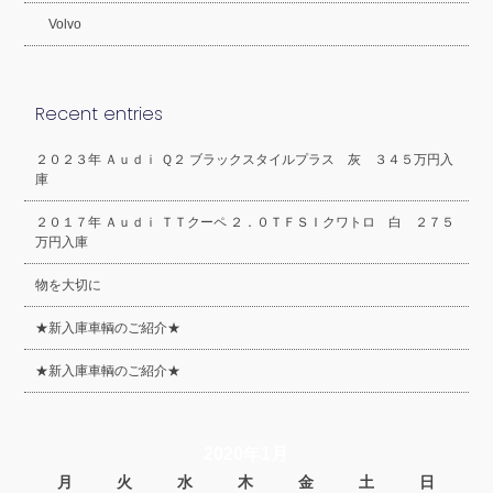
Volvo
Recent entries
２０２３年 Ａｕｄｉ Ｑ２ ブラックスタイルプラス 灰 ３４５万円入
庫
２０１７年 Ａｕｄｉ ＴＴクーペ ２．０ＴＦＳＩクワトロ 白 ２７５
万円入庫
物を大切に
★新入庫車輌のご紹介★
★新入庫車輌のご紹介★
2020年1月
月
火
水
木
金
土
日