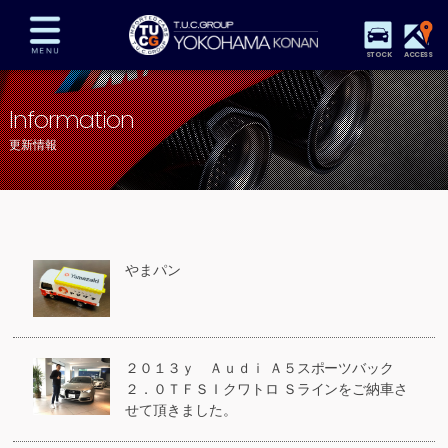
STOCK
ACCESS
在庫車両情報
保証&サービス
パーツリスト
Information
TUCとは？
店舗情報
アクセスマップ
更新情報
全国納車
特別作業
注文販売
自動車保険
買取査定
スタッフ紹介
リクルート
お問い合わせ
会社概要
やまパン
プライバシーポリシー
スタッフblog
納車blog
２０１３ｙ Ａｕｄｉ Ａ５スポーツバック
２．０ＴＦＳＩクワトロ Ｓラインをご納車さ
せて頂きました。