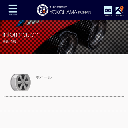
STOCK
ACCESS
在庫車両情報
保証&サービス
パーツリスト
Information
TUCとは？
店舗情報
アクセスマップ
更新情報
全国納車
特別作業
注文販売
自動車保険
買取査定
スタッフ紹介
リクルート
お問い合わせ
会社概要
ホイール
プライバシーポリシー
スタッフblog
納車blog