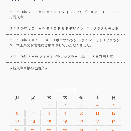
２０２０年 ＶＯＬＶＯ Ｖ６０ Ｔ５ インスクリプション 白 ３１８
万円入庫
２０２２年 ＶＯＬＶＯ Ｓ６０ Ｂ５ Ｒデザイン 白 ３２３万円入庫
２０１８年 Ａｕｄｉ Ａ３スポーツバック Ｓライン ミトスブラック
Ｍ 埼玉県のお客様にご納車させていただきました。
２０１９年 ＢＭＷ ２１８ｉグランツアラー 黒 １８５万円入庫
★新入庫車輌のご紹介★
2020年1月
月
火
水
木
金
土
日
1
2
3
4
5
6
7
8
9
10
11
12
13
14
15
16
17
18
19
20
21
22
23
24
25
26