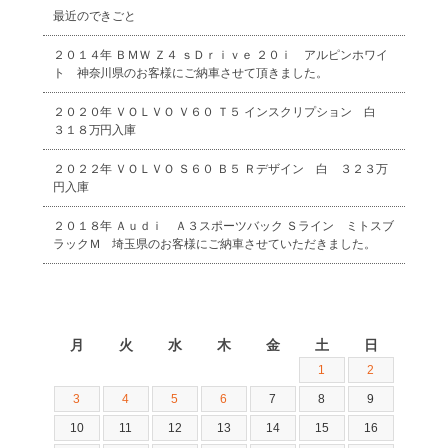
最近のできごと
２０１４年 ＢＭＷ Ｚ４ ｓＤｒｉｖｅ ２０ｉ アルピンホワイ
ト 神奈川県のお客様にご納車させて頂きました。
２０２０年 ＶＯＬＶＯ Ｖ６０ Ｔ５ インスクリプション 白
３１８万円入庫
２０２２年 ＶＯＬＶＯ Ｓ６０ Ｂ５ Ｒデザイン 白 ３２３万
円入庫
２０１８年 Ａｕｄｉ Ａ３スポーツバック Ｓライン ミトスブ
ラックＭ 埼玉県のお客様にご納車させていただきました。
2026年8月
月
火
水
木
金
土
日
1
2
3
4
5
6
7
8
9
10
11
12
13
14
15
16