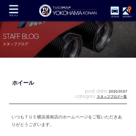
STOCK
ACCESS
在庫車両情報
保証&サービス
パーツリスト
STAFF BLOG
TUCとは？
店舗情報
アクセスマップ
スタッフブログ
全国納車
特別作業
注文販売
自動車保険
買取査定
スタッフ紹介
リクルート
お問い合わせ
会社概要
ホイール
プライバシーポリシー
スタッフblog
納車blog
post date:
2020.01.07
category:
スタッフブログ一覧
いつもＴＵＣ横浜港南店のホームページをご覧いただきあ
りがとうございます。