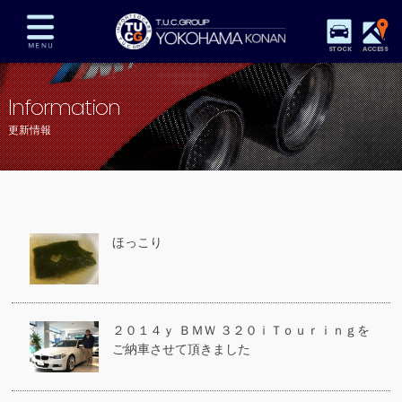
STOCK
ACCESS
在庫車両情報
保証&サービス
パーツリスト
Information
TUCとは？
店舗情報
アクセスマップ
更新情報
全国納車
特別作業
注文販売
自動車保険
買取査定
スタッフ紹介
リクルート
お問い合わせ
会社概要
ほっこり
プライバシーポリシー
スタッフblog
納車blog
２０１４ｙ ＢＭＷ ３２０ｉＴｏｕｒｉｎｇを
ご納車させて頂きました