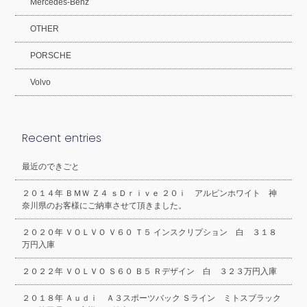
Mercedes-Benz
OTHER
PORSCHE
Volvo
Recent entries
最近のできごと
２０１４年 ＢＭＷ Ｚ４ ｓＤｒｉｖｅ ２０ｉ アルピンホワイト 神
奈川県のお客様にご納車させて頂きました。
２０２０年 ＶＯＬＶＯ Ｖ６０ Ｔ５ インスクリプション 白 ３１８
万円入庫
２０２２年 ＶＯＬＶＯ Ｓ６０ Ｂ５ Ｒデザイン 白 ３２３万円入庫
２０１８年 Ａｕｄｉ Ａ３スポーツバック Ｓライン ミトスブラック