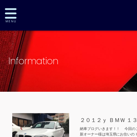
Information
２０１２ｙ ＢＭＷ 
納車ブログいきます！！ 今回のご
新オーナー様は埼玉県にお住いのＩ