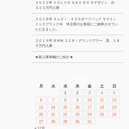
２０２２年 ＶＯＬＶＯ Ｓ６０ Ｂ５ Ｒデザイン 白
３２３万円入庫
２０１８年 Ａｕｄｉ Ａ３スポーツバック Ｓライン
ミトスブラックＭ 埼玉県のお客様にご納車させてい
ただきました。
２０１９年 ＢＭＷ ２１８ｉグランツアラー 黒 １８
５万円入庫
★新入庫車輌のご紹介★
2020年1月
月
火
水
木
金
土
日
1
2
3
4
5
6
7
8
9
10
11
12
13
14
15
16
17
18
19
20
21
22
23
24
25
26
27
28
29
30
31
« 12月