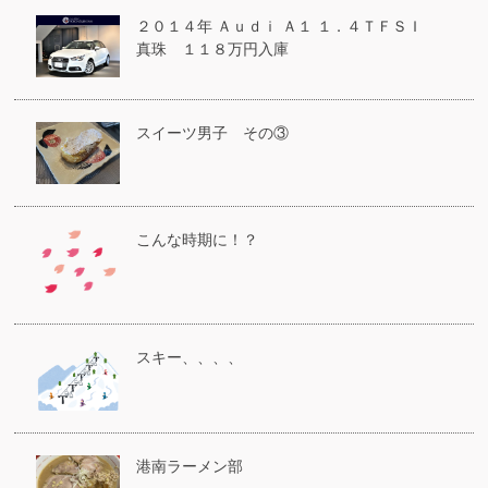
２０１４年 Ａｕｄｉ Ａ１ １．４ＴＦＳＩ
真珠 １１８万円入庫
スイーツ男子 その③
こんな時期に！？
スキー、、、、
港南ラーメン部