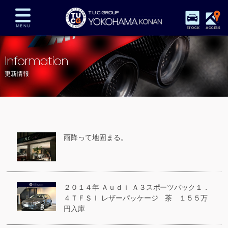
STOCK
ACCESS
在庫車両情報
保証&サービス
パーツリスト
Information
TUCとは？
店舗情報
アクセスマップ
更新情報
全国納車
特別作業
注文販売
自動車保険
買取査定
スタッフ紹介
リクルート
お問い合わせ
会社概要
雨降って地固まる。
プライバシーポリシー
スタッフblog
納車blog
２０１４年 Ａｕｄｉ Ａ３スポーツバック１．
４ＴＦＳＩ レザーパッケージ 茶 １５５万
円入庫