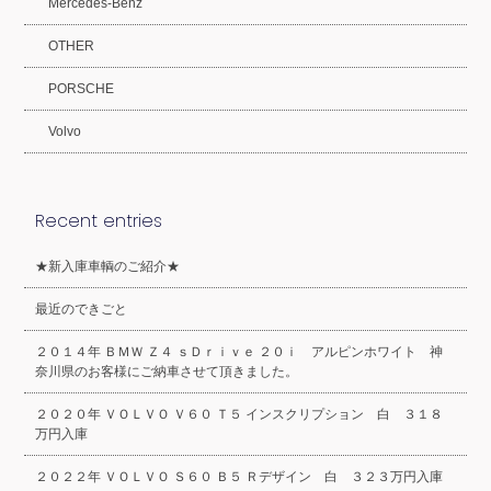
Mercedes-Benz
OTHER
PORSCHE
Volvo
Recent entries
★新入庫車輌のご紹介★
最近のできごと
２０１４年 ＢＭＷ Ｚ４ ｓＤｒｉｖｅ ２０ｉ アルピンホワイト 神
奈川県のお客様にご納車させて頂きました。
２０２０年 ＶＯＬＶＯ Ｖ６０ Ｔ５ インスクリプション 白 ３１８
万円入庫
２０２２年 ＶＯＬＶＯ Ｓ６０ Ｂ５ Ｒデザイン 白 ３２３万円入庫