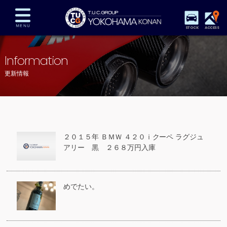
STOCK
ACCESS
在庫車両情報
保証&サービス
パーツリスト
Information
TUCとは？
店舗情報
アクセスマップ
更新情報
全国納車
特別作業
注文販売
自動車保険
買取査定
スタッフ紹介
リクルート
お問い合わせ
会社概要
２０１５年 ＢＭＷ ４２０ｉクーペ ラグジュ
プライバシーポリシー
アリー 黒 ２６８万円入庫
スタッフblog
納車blog
めでたい。