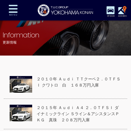
STOCK
ACCESS
在庫車両情報
保証&サービス
パーツリスト
Information
TUCとは？
店舗情報
アクセスマップ
更新情報
全国納車
特別作業
注文販売
自動車保険
買取査定
スタッフ紹介
リクルート
お問い合わせ
会社概要
２０１０年 Ａｕｄｉ ＴＴクーペ２．０ＴＦＳ
プライバシーポリシー
Ｉ クワトロ 白 １６８万円入庫
スタッフblog
納車blog
２０１５年 Ａｕｄｉ Ａ４ ２．０ＴＦＳＩ ダ
イナミックライン Ｓライン＆アシスタンスＰ
ＫＧ 真珠 ２０８万円入庫