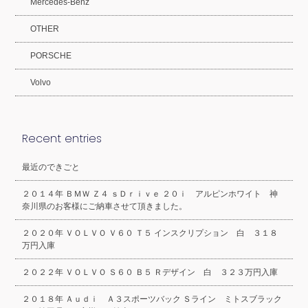
Mercedes-Benz
OTHER
PORSCHE
Volvo
Recent entries
最近のできごと
２０１４年 ＢＭＷ Ｚ４ ｓＤｒｉｖｅ ２０ｉ アルピンホワイト 神
奈川県のお客様にご納車させて頂きました。
２０２０年 ＶＯＬＶＯ Ｖ６０ Ｔ５ インスクリプション 白 ３１８
万円入庫
２０２２年 ＶＯＬＶＯ Ｓ６０ Ｂ５ Ｒデザイン 白 ３２３万円入庫
２０１８年 Ａｕｄｉ Ａ３スポーツバック Ｓライン ミトスブラック