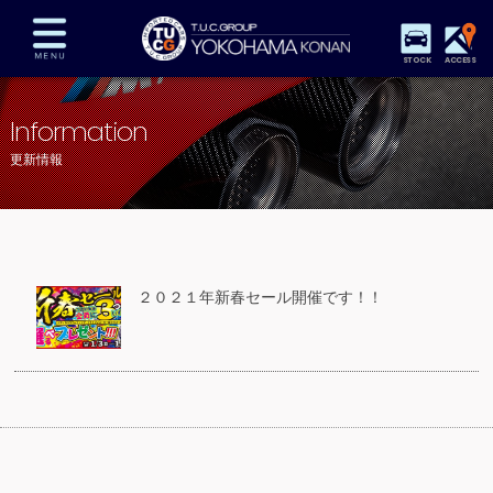
STOCK
ACCESS
在庫車両情報
保証&サービス
パーツリスト
Information
TUCとは？
店舗情報
アクセスマップ
更新情報
全国納車
特別作業
注文販売
自動車保険
買取査定
スタッフ紹介
リクルート
お問い合わせ
会社概要
２０２１年新春セール開催です！！
プライバシーポリシー
スタッフblog
納車blog