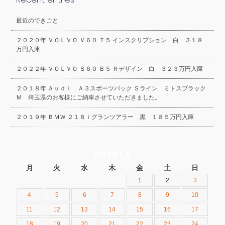
最近のできごと
２０２０年 ＶＯＬＶＯ Ｖ６０ Ｔ５ インスクリプション 白 ３１８
万円入庫
２０２２年 ＶＯＬＶＯ Ｓ６０ Ｂ５ Ｒデザイン 白 ３２３万円入庫
２０１８年 Ａｕｄｉ Ａ３スポーツバック Ｓライン ミトスブラック
Ｍ 埼玉県のお客様にご納車させていただきました。
２０１９年 ＢＭＷ ２１８ｉグランツアラー 黒 １８５万円入庫
2021年1月
月
火
水
木
金
土
日
1
2
3
4
5
6
7
8
9
10
11
12
13
14
15
16
17
18
19
20
21
22
23
24