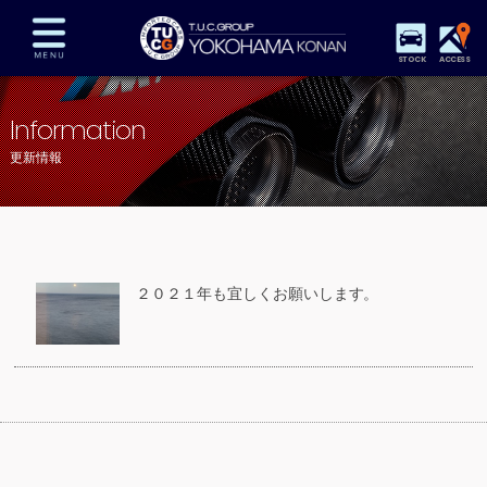
STOCK
ACCESS
在庫車両情報
保証&サービス
パーツリスト
Information
TUCとは？
店舗情報
アクセスマップ
更新情報
全国納車
特別作業
注文販売
自動車保険
買取査定
スタッフ紹介
リクルート
お問い合わせ
会社概要
２０２１年も宜しくお願いします。
プライバシーポリシー
スタッフblog
納車blog