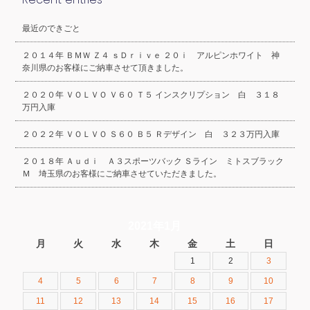
最近のできごと
２０１４年 ＢＭＷ Ｚ４ ｓＤｒｉｖｅ ２０ｉ アルピンホワイト 神
奈川県のお客様にご納車させて頂きました。
２０２０年 ＶＯＬＶＯ Ｖ６０ Ｔ５ インスクリプション 白 ３１８
万円入庫
２０２２年 ＶＯＬＶＯ Ｓ６０ Ｂ５ Ｒデザイン 白 ３２３万円入庫
２０１８年 Ａｕｄｉ Ａ３スポーツバック Ｓライン ミトスブラック
Ｍ 埼玉県のお客様にご納車させていただきました。
2021年1月
月
火
水
木
金
土
日
1
2
3
4
5
6
7
8
9
10
11
12
13
14
15
16
17