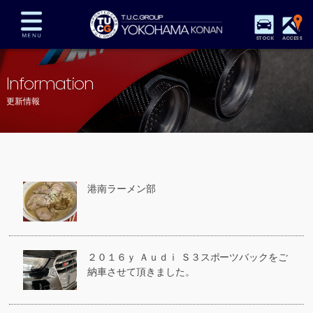
STOCK
ACCESS
在庫車両情報
保証&サービス
パーツリスト
Information
TUCとは？
店舗情報
アクセスマップ
更新情報
全国納車
特別作業
注文販売
自動車保険
買取査定
スタッフ紹介
リクルート
お問い合わせ
会社概要
港南ラーメン部
プライバシーポリシー
スタッフblog
納車blog
２０１６ｙ Ａｕｄｉ Ｓ３スポーツバックをご
納車させて頂きました。