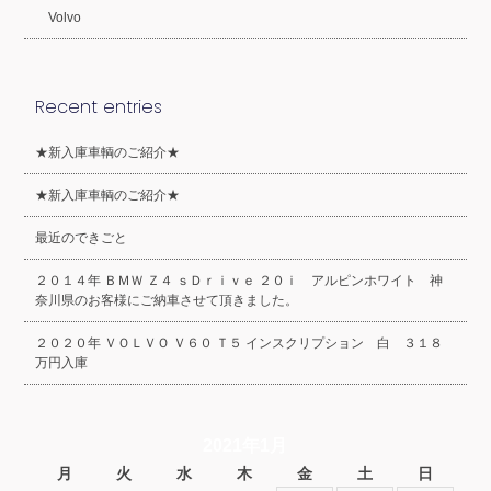
Volvo
Recent entries
★新入庫車輌のご紹介★
★新入庫車輌のご紹介★
最近のできごと
２０１４年 ＢＭＷ Ｚ４ ｓＤｒｉｖｅ ２０ｉ アルピンホワイト 神
奈川県のお客様にご納車させて頂きました。
２０２０年 ＶＯＬＶＯ Ｖ６０ Ｔ５ インスクリプション 白 ３１８
万円入庫
2021年1月
月
火
水
木
金
土
日