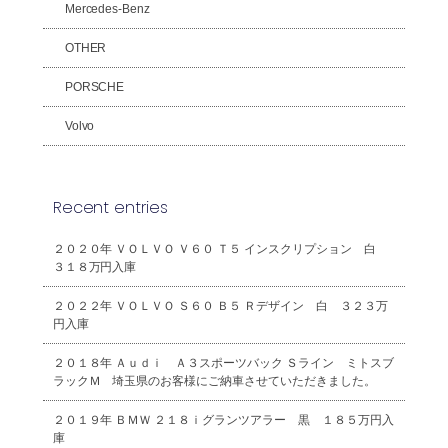
Mercedes-Benz
OTHER
PORSCHE
Volvo
Recent entries
２０２０年 ＶＯＬＶＯ Ｖ６０ Ｔ５ インスクリプション 白
３１８万円入庫
２０２２年 ＶＯＬＶＯ Ｓ６０ Ｂ５ Ｒデザイン 白 ３２３万
円入庫
２０１８年 Ａｕｄｉ Ａ３スポーツバック Ｓライン ミトスブ
ラックＭ 埼玉県のお客様にご納車させていただきました。
２０１９年 ＢＭＷ ２１８ｉグランツアラー 黒 １８５万円入
庫