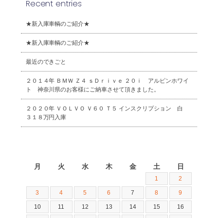
Recent entries
★新入庫車輌のご紹介★
★新入庫車輌のご紹介★
最近のできごと
２０１４年 ＢＭＷ Ｚ４ ｓＤｒｉｖｅ ２０ｉ アルピンホワイ
ト 神奈川県のお客様にご納車させて頂きました。
２０２０年 ＶＯＬＶＯ Ｖ６０ Ｔ５ インスクリプション 白
３１８万円入庫
2026年8月
月
火
水
木
金
土
日
1
2
3
4
5
6
7
8
9
10
11
12
13
14
15
16