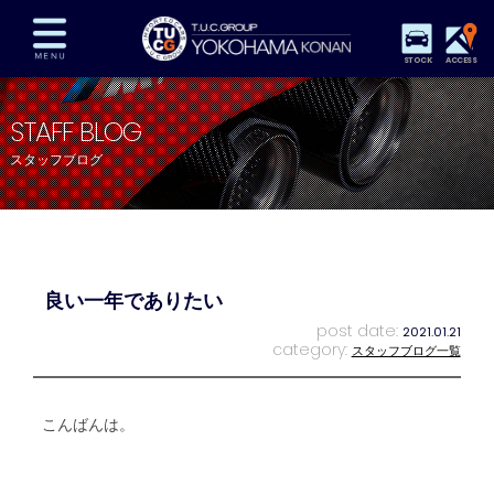
STOCK
ACCESS
在庫車両情報
保証&サービス
パーツリスト
STAFF BLOG
TUCとは？
店舗情報
アクセスマップ
スタッフブログ
全国納車
特別作業
注文販売
自動車保険
買取査定
スタッフ紹介
リクルート
お問い合わせ
会社概要
良い一年でありたい
プライバシーポリシー
スタッフblog
納車blog
post date:
2021.01.21
category:
スタッフブログ一覧
こんばんは。