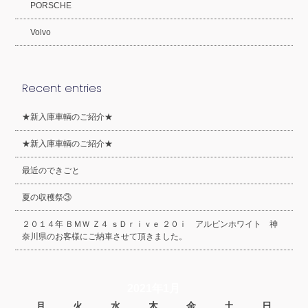
PORSCHE
Volvo
Recent entries
★新入庫車輌のご紹介★
★新入庫車輌のご紹介★
最近のできごと
夏の収穫祭③
２０１４年 ＢＭＷ Ｚ４ ｓＤｒｉｖｅ ２０ｉ アルピンホワイト 神
奈川県のお客様にご納車させて頂きました。
2021年1月
月
火
水
木
金
土
日